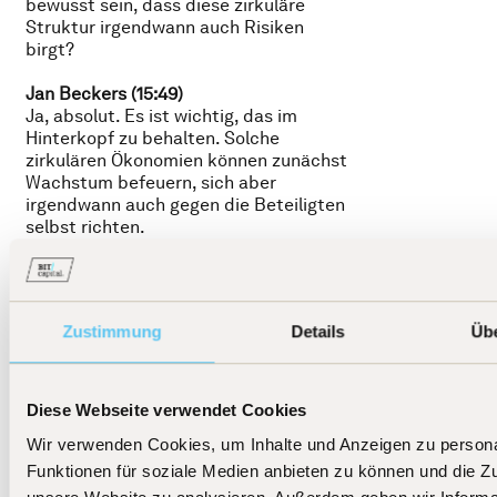
bewusst sein, dass diese zirkuläre
Struktur irgendwann auch Risiken
birgt?
Jan Beckers (15:49)
Ja, absolut. Es ist wichtig, das im
Hinterkopf zu behalten. Solche
zirkulären Ökonomien können zunächst
Wachstum befeuern, sich aber
irgendwann auch gegen die Beteiligten
selbst richten.
Trotzdem war das kein Grund, diesen
Deal nicht zu machen – für alle
Beteiligten war er strategisch sinnvoll
und stärkt ihre jeweilige Position.
Zustimmung
Details
Üb
Christoph Damm (16:19)
Das war ja einer der ersten Deals dieser
Art. Glaubst du, dass sich dieses Modell
Diese Webseite verwendet Cookies
durchsetzen wird – also solche
Wir verwenden Cookies, um Inhalte und Anzeigen zu persona
zirkulären Absprachen – und Nvidia
künftig immer mehr solcher
Funktionen für soziale Medien anbieten zu können und die Zug
Partnerschaften eingeht, um sich