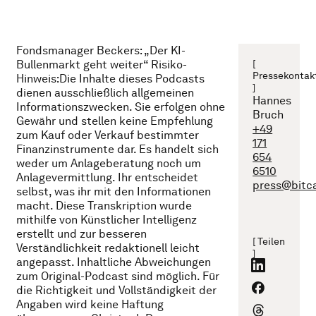
Fondsmanager Beckers: „Der KI-
Bullenmarkt geht weiter“ Risiko-
[
Pressekontak
Hinweis:Die Inhalte dieses Podcasts
]
dienen ausschließlich allgemeinen
Hannes
Informationszwecken. Sie erfolgen ohne
Bruch
Gewähr und stellen keine Empfehlung
+49
zum Kauf oder Verkauf bestimmter
171
Finanzinstrumente dar. Es handelt sich
654
weder um Anlageberatung noch um
6510
Anlagevermittlung. Ihr entscheidet
press@bitc
selbst, was ihr mit den Informationen
macht. Diese Transkription wurde
mithilfe von Künstlicher Intelligenz
erstellt und zur besseren
[ Teilen
Verständlichkeit redaktionell leicht
]
angepasst. Inhaltliche Abweichungen
zum Original-Podcast sind möglich. Für
die Richtigkeit und Vollständigkeit der
Angaben wird keine Haftung