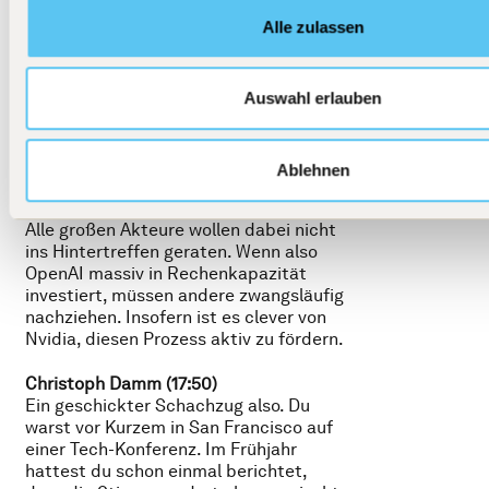
werden – auch wenn keiner davon die
Alle zulassen
gleiche Bedeutung wie die
Partnerschaft mit OpenAI haben dürfte.
Für Nvidia ist das strategisch sinnvoll,
denn es geht in diesem Rennen darum,
Auswahl erlauben
wer zuerst die leistungsfähigste KI
entwickelt – eine KI, die wiederum in
der Lage ist, sich selbst weiter zu
Ablehnen
verbessern.
Alle großen Akteure wollen dabei nicht
ins Hintertreffen geraten. Wenn also
OpenAI massiv in Rechenkapazität
investiert, müssen andere zwangsläufig
nachziehen. Insofern ist es clever von
Nvidia, diesen Prozess aktiv zu fördern.
Christoph Damm (17:50)
Ein geschickter Schachzug also. Du
warst vor Kurzem in San Francisco auf
einer Tech-Konferenz. Im Frühjahr
hattest du schon einmal berichtet,