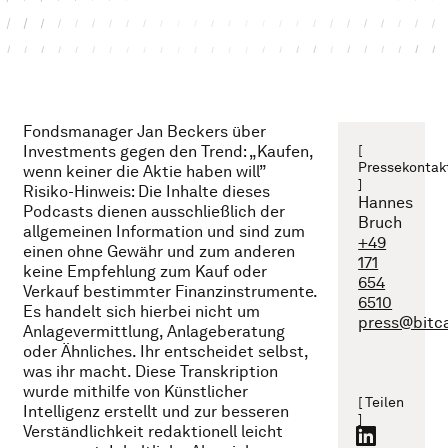
Fondsmanager Jan Beckers über
Investments gegen den Trend: „Kaufen,
[
Pressekontak
wenn keiner die Aktie haben will”
]
Risiko-Hinweis: Die Inhalte dieses
Hannes
Podcasts dienen ausschließlich der
Bruch
allgemeinen Information und sind zum
+49
einen ohne Gewähr und zum anderen
171
keine Empfehlung zum Kauf oder
654
Verkauf bestimmter Finanzinstrumente.
6510
Es handelt sich hierbei nicht um
press@bitc
Anlagevermittlung, Anlageberatung
oder Ähnliches. Ihr entscheidet selbst,
was ihr macht. Diese Transkription
wurde mithilfe von Künstlicher
[ Teilen
Intelligenz erstellt und zur besseren
]
Verständlichkeit redaktionell leicht