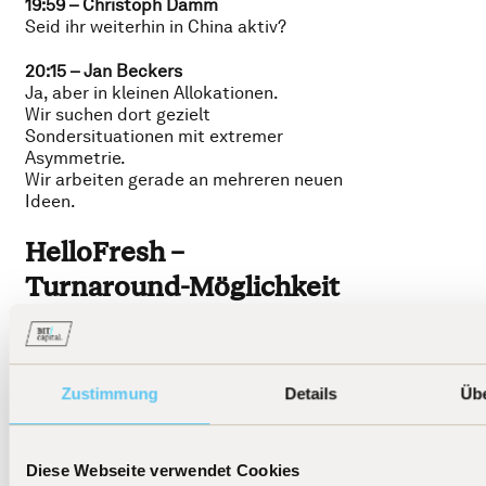
19:59 – Christoph Damm
Seid ihr weiterhin in China aktiv?
20:15 – Jan Beckers
Ja, aber in kleinen Allokationen.
Wir suchen dort gezielt
Sondersituationen mit extremer
Asymmetrie.
Wir arbeiten gerade an mehreren neuen
Ideen.
HelloFresh –
Turnaround-Möglichkeit
20:55 – Christoph Damm
Kommen wir zu HelloFresh.
Vom Allzeithoch über 90 % gefallen,
Zustimmung
Details
Üb
mehrfach enttäuscht – und ihr seid
eingestiegen.
Warum?
Diese Webseite verwendet Cookies