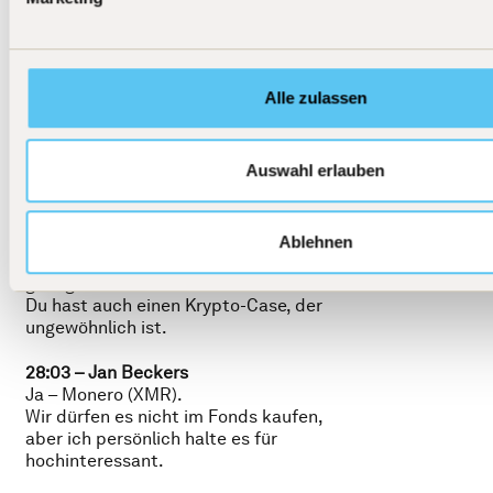
Jetzt steht die Aktie bei 6,50–7,50 €
und wir glauben, dass der Markt das
Potenzial des Fertiggerichte-Geschäfts
noch stark unterschätzt.
Alle zulassen
Monero – ein
Auswahl erlauben
untypischer Kryptocase
27:42 – Christoph Damm
Ablehnen
Für alle, denen das noch nicht riskant
genug war:
Du hast auch einen Krypto-Case, der
ungewöhnlich ist.
28:03 – Jan Beckers
Ja – Monero (XMR).
Wir dürfen es nicht im Fonds kaufen,
aber ich persönlich halte es für
hochinteressant.