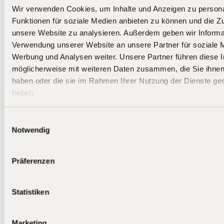
21:26 – Jan Beckers
Wir verwenden Cookies, um Inhalte und Anzeigen zu persona
Wir kannten HelloFresh schon vor der
Funktionen für soziale Medien anbieten zu können und die Zug
Pandemie und hatten die Aktie danach
unsere Website zu analysieren. Außerdem geben wir Informat
mit großem Gewinn verkauft.
Verwendung unserer Website an unsere Partner für soziale 
Nach dem Einbruch im März – über 95
Werbung und Analysen weiter. Unsere Partner führen diese 
% vom Hoch – fanden wir die negative
möglicherweise mit weiteren Daten zusammen, die Sie ihnen 
Marktstimmung übertrieben.
haben oder die sie im Rahmen Ihrer Nutzung der Dienste g
haben.
Wichtig war für uns:
– Weltmarktführer im Meal-Kit-
Einwilligungsauswahl
Segment
Notwendig
– stark wachsend im Fertiggerichte-
Geschäft (bald 2 Mrd. $ Umsatz)
– trotz Krise positives EBITDA
Präferenzen
– Enterprise Value im Tief nur ~700 Mio.
€, bei ~200 Mio. Net Cash
– Fundamentaldaten deutlich besser
Statistiken
als der Aktienkurs suggerierte
Wir haben im Tief unter 4,50 € gekauft.
Marketing