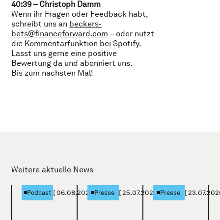
40:39 – Christoph Damm
Wenn ihr Fragen oder Feedback habt,
schreibt uns an
beckers-
bets@financeforward.com
– oder nutzt
die Kommentarfunktion bei Spotify.
Lasst uns gerne eine positive
Bewertung da und abonniert uns.
Bis zum nächsten Mal!
Weitere aktuelle News
[
06.08.2026
]
[
25.07.2026
]
[
23.07.202
Podcast
Presse
Presse