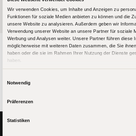
More news
Wir verwenden Cookies, um Inhalte und Anzeigen zu persona
Funktionen für soziale Medien anbieten zu können und die Zug
unsere Website zu analysieren. Außerdem geben wir Informat
Verwendung unserer Website an unsere Partner für soziale 
Werbung und Analysen weiter. Unsere Partner führen diese 
möglicherweise mit weiteren Daten zusammen, die Sie ihnen 
haben oder die sie im Rahmen Ihrer Nutzung der Dienste g
Stay up to date
haben.
BIT Capital's equity and crypto funds invest globally
in tomorrow's technology leaders.
Einwilligungsauswahl
Notwendig
Präferenzen
Footer
Statistiken
BIT