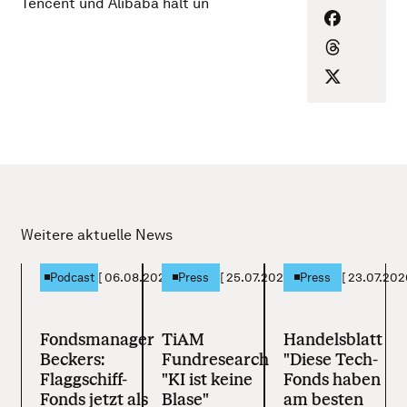
Tencent und Alibaba hält un
Weitere aktuelle News
[
06.08.2026
]
[
25.07.2026
]
[
23.07.202
Podcast
Press
Press
Fondsmanager
TiAM
Handelsblatt
Beckers:
Fundresearch
"Diese Tech-
Flaggschiff-
"KI ist keine
Fonds haben
Fonds jetzt als
Blase"
am besten