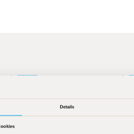
26
]
[
25.07.2026
]
Press
TiAM Fundresearch "KI ist keine
H
Details
Blase"
h
Cookies
Learn more