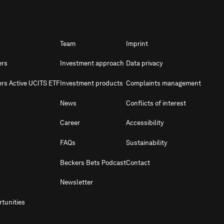
Team
Imprint
ers
Investment approach
Data privacy
ers Active UCITS ETF
Investment products
Complaints management
News
Conflicts of interest
Career
Accessibility
FAQs
Sustainability
Beckers Bets Podcast
Contact
Newsletter
tunities