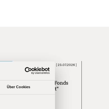
[
23.07.2026
]
Press
andelsblatt "Diese Tech-Fonds
Über Cookies
aben am besten performt"
Learn more