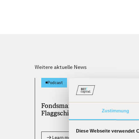
Weitere aktuelle News
[
06.08.20
Podcast
Fondsmanager Beckers:
Zustimmung
Flaggschiff-Fonds jetzt als ETF
Diese Webseite verwendet 
Learn more