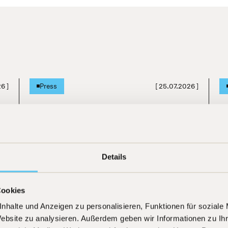
26
]
[
25.07.2026
]
Press
TiAM Fundresearch "KI ist keine
H
Blase"
h
Details
Learn more
Cookies
nhalte und Anzeigen zu personalisieren, Funktionen für soziale
Website zu analysieren. Außerdem geben wir Informationen zu I