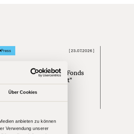
[
23.07.2026
]
Press
andelsblatt "Diese Tech-Fonds
aben am besten performt"
Über Cookies
Learn more
 Medien anbieten zu können
hrer Verwendung unserer