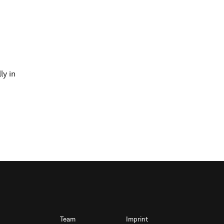
ly in
Team
Imprint