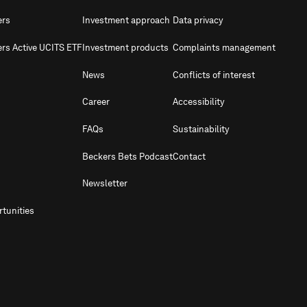
ers
Investment approach
Data privacy
ers Active UCITS ETF
Investment products
Complaints management
News
Conflicts of interest
Career
Accessibility
FAQs
Sustainability
Beckers Bets Podcast
Contact
Newsletter
tunities