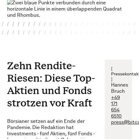
Zehn Rendite-
[
Pressekontak
Riesen: Diese Top-
]
Hannes
Aktien und Fonds
Bruch
+49
strotzen vor Kraft
171
654
6510
Börsianer setzen auf ein Ende der
press@bitc
Pandemie. Die Redaktion hat
Investments - fünf Aktien, fünf Fonds -