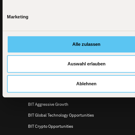
Footer
Marketing
BIT
All investment products
Capital
News
BIT Global Technology Leaders
BIT Capital
GmbH
Alle zulassen
Dircksenstraße
BIT Global Technology Leaders Active
4
UCITS ETF
10179 Berlin
Email
BIT Global Crypto Leaders
Auswahl erlauben
info@bitcap.com
BIT Defensive Growth
BIT Global Multi Asset
Ablehnen
BIT Global Leaders
BIT Aggressive Growth
BIT Global Technology Opportunities
BIT Crypto Opportunities