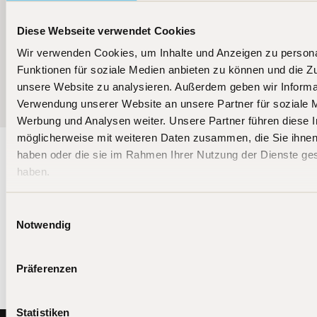
Diese Webseite verwendet Cookies
Wir verwenden Cookies, um Inhalte und Anzeigen zu persona
More news
Funktionen für soziale Medien anbieten zu können und die Zug
unsere Website zu analysieren. Außerdem geben wir Informat
Verwendung unserer Website an unsere Partner für soziale 
Werbung und Analysen weiter. Unsere Partner führen diese 
möglicherweise mit weiteren Daten zusammen, die Sie ihnen 
haben oder die sie im Rahmen Ihrer Nutzung der Dienste g
haben.
Stay up to date
BIT Capital's equity and crypto funds invest globally
Einwilligungsauswahl
in tomorrow's technology leaders.
Notwendig
Präferenzen
Statistiken