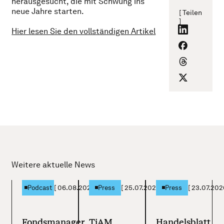
herausgesucht, die mit Schwung ins
neue Jahre starten.
[ Teilen
]
Hier lesen Sie den vollständigen Artikel
Weitere aktuelle News
[
06.08.2026
]
[
25.07.2026
]
[
23.07.202
Podcast
Press
Press
Fondsmanager
TiAM
Handelsblatt