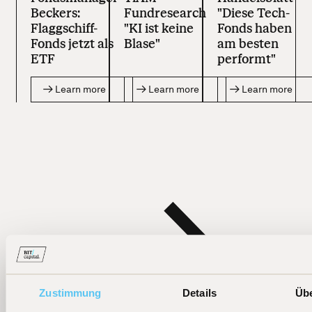
Beckers:
Fundresearch
"Diese Tech-
Flaggschiff-
"KI ist keine
Fonds haben
Fonds jetzt als
Blase"
am besten
ETF
performt"
Learn more
Learn more
Learn more
Zustimmung
Details
Üb