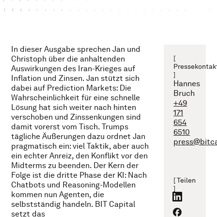
In dieser Ausgabe sprechen Jan und
Christoph über die anhaltenden
[
Pressekontak
Auswirkungen des Iran-Krieges auf
]
Inflation und Zinsen. Jan stützt sich
Hannes
dabei auf Prediction Markets: Die
Bruch
Wahrscheinlichkeit für eine schnelle
+49
Lösung hat sich weiter nach hinten
171
verschoben und Zinssenkungen sind
654
damit vorerst vom Tisch. Trumps
6510
tägliche Äußerungen dazu ordnet Jan
press@bitc
pragmatisch ein: viel Taktik, aber auch
ein echter Anreiz, den Konflikt vor den
Midterms zu beenden. Der Kern der
Folge ist die dritte Phase der KI: Nach
[ Teilen
Chatbots und Reasoning-Modellen
]
kommen nun Agenten, die
selbstständig handeln. BIT Capital
setzt das