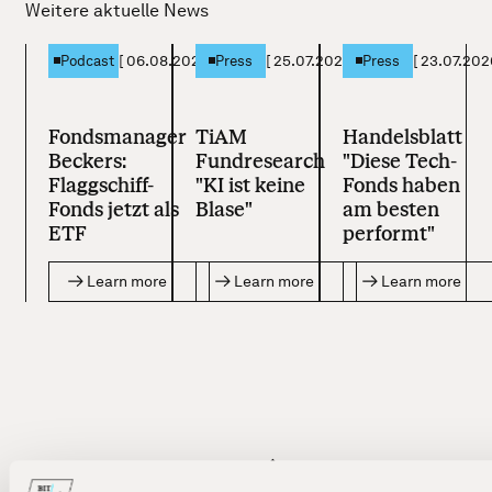
Weitere aktuelle News
[
06.08.2026
]
[
25.07.2026
]
[
23.07.202
Podcast
Press
Press
Fondsmanager
TiAM
Handelsblatt
Beckers:
Fundresearch
"Diese Tech-
Flaggschiff-
"KI ist keine
Fonds haben
Fonds jetzt als
Blase"
am besten
ETF
performt"
Learn more
Learn more
Learn more