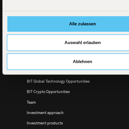
News
BIT Global Technology Leaders
BIT Capital
GmbH
Dircksenstraße
BIT Global Technology Leaders Active
4
UCITS ETF
10179 Berlin
Alle zulassen
Email
BIT Global Crypto Leaders
info@bitcap.com
BIT Defensive Growth
Auswahl erlauben
BIT Global Multi Asset
BIT Global Leaders
Ablehnen
BIT Aggressive Growth
BIT Global Technology Opportunities
BIT Crypto Opportunities
Team
Investment approach
Investment products