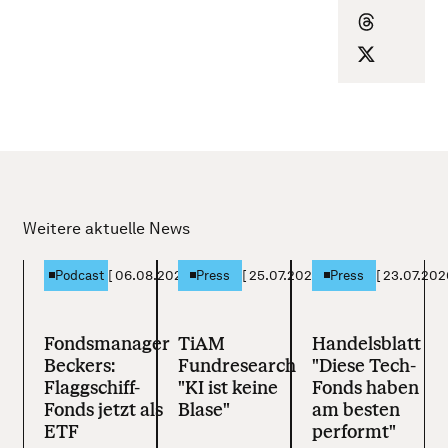
Weitere aktuelle News
[
06.08.2026
]
[
25.07.2026
]
[
23.07.202
Podcast
Press
Press
Fondsmanager
TiAM
Handelsblatt
Beckers:
Fundresearch
"Diese Tech-
Flaggschiff-
"KI ist keine
Fonds haben
Fonds jetzt als
Blase"
am besten
ETF
performt"