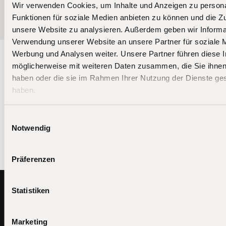
Wir verwenden Cookies, um Inhalte und Anzeigen zu persona
Funktionen für soziale Medien anbieten zu können und die Zug
unsere Website zu analysieren. Außerdem geben wir Informat
Verwendung unserer Website an unsere Partner für soziale 
Werbung und Analysen weiter. Unsere Partner führen diese 
möglicherweise mit weiteren Daten zusammen, die Sie ihnen 
haben oder die sie im Rahmen Ihrer Nutzung der Dienste g
Stay up to date
haben.
BIT Capital's equity and crypto funds invest globally
in tomorrow's technology leaders.
Einwilligungsauswahl
Notwendig
Präferenzen
Footer
Statistiken
BIT
All investment products
Capital
Marketing