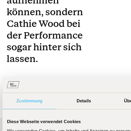
aufnehmen
können, sondern
Cathie Wood bei
der Performance
sogar hinter sich
lassen.
Zum Artikel
Zustimmung
Details
Üb
Diese Webseite verwendet Cookies
Wir verwenden Cookies, um Inhalte und Anzeigen zu persona