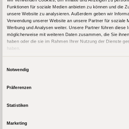
Funktionen für soziale Medien anbieten zu können und die Zug
Weitere aktuelle News
unsere Website zu analysieren. Außerdem geben wir Informat
Verwendung unserer Website an unsere Partner für soziale 
[
06.08.2026
]
[
25.07.2026
]
[
23.07.202
Podcast
Presse
Presse
Werbung und Analysen weiter. Unsere Partner führen diese 
möglicherweise mit weiteren Daten zusammen, die Sie ihnen 
haben oder die sie im Rahmen Ihrer Nutzung der Dienste g
Fondsmanager
TiAM
Handelsblatt
haben.
Beckers:
Fundresearch
"Diese Tech-
Flaggschiff-
"KI ist keine
Fonds haben
Fonds jetzt als
Blase"
am besten
Einwilligungsauswahl
ETF
performt"
Notwendig
Mehr erfahren
Mehr erfahren
Mehr erfahren
Präferenzen
Statistiken
Marketing