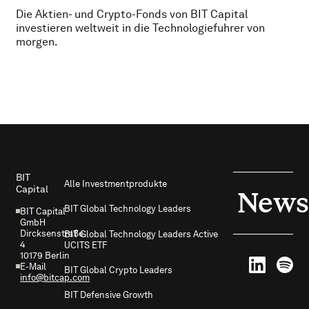
Die Aktien- und Crypto-Fonds von BIT Capital
investieren weltweit in die Technologiefuhrer von
morgen.
Footer
BIT
Alle Investmentprodukte
Capital
News
BIT Global Technology Leaders
BIT Capital
GmbH
Dircksenstraße
BIT Global Technology Leaders Active
4
UCITS ETF
10179 Berlin
E-Mail
BIT Global Crypto Leaders
info@bitcap.com
BIT Defensive Growth