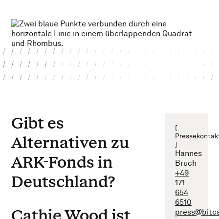
Gibt es
[
Pressekontak
Alternativen zu
]
Hannes
ARK-Fonds in
Bruch
+49
Deutschland?
171
654
6510
Cathie Wood ist
press@bitc