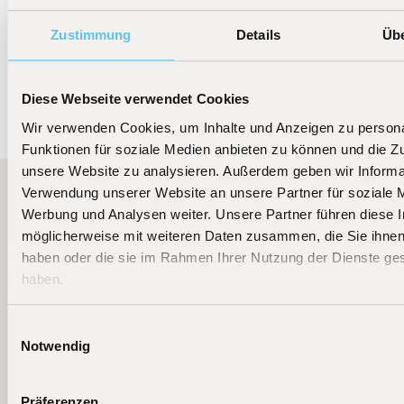
stehenden “BIT Global Internet Leaders
SICAV-FIS” in Luxemburg.
Zustimmung
Details
Üb
Diese Webseite verwendet Cookies
Wir verwenden Cookies, um Inhalte und Anzeigen zu persona
Funktionen für soziale Medien anbieten zu können und die Zug
unsere Website zu analysieren. Außerdem geben wir Informat
Verwendung unserer Website an unsere Partner für soziale 
Werbung und Analysen weiter. Unsere Partner führen diese 
Weitere aktuelle News
möglicherweise mit weiteren Daten zusammen, die Sie ihnen 
haben oder die sie im Rahmen Ihrer Nutzung der Dienste g
[
06.08.2026
]
[
25.07.2026
]
[
23.07.202
Podcast
Presse
Presse
haben.
Einwilligungsauswahl
Fondsmanager
TiAM
Handelsblatt
Notwendig
Beckers:
Fundresearch
"Diese Tech-
Flaggschiff-
"KI ist keine
Fonds haben
Fonds jetzt als
Blase"
am besten
Präferenzen