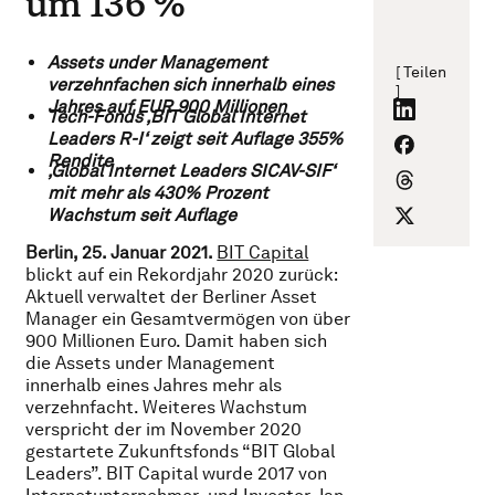
um 136 %
Assets under Management
[ Teilen
verzehnfachen sich innerhalb eines
]
Jahres auf EUR 900 Millionen
Tech-Fonds ‚BIT Global Internet
Leaders R-I‘ zeigt seit Auflage 355%
Rendite
‚Global Internet Leaders SICAV-SIF‘
mit mehr als 430% Prozent
Wachstum seit Auflage
Berlin, 25. Januar 2021.
BIT Capital
blickt auf ein Rekordjahr 2020 zurück:
Aktuell verwaltet der Berliner Asset
Manager ein Gesamtvermögen von über
900 Millionen Euro. Damit haben sich
die Assets under Management
innerhalb eines Jahres mehr als
verzehnfacht. Weiteres Wachstum
verspricht der im November 2020
gestartete Zukunftsfonds “BIT Global
Leaders”. BIT Capital wurde 2017 von