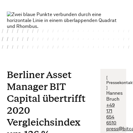
Berliner Asset
[
Pressekontak
Manager BIT
]
Hannes
Capital übertrifft
Bruch
+49
2020
171
654
Vergleichsindex
6510
press@bitc