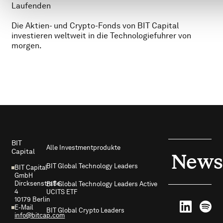
Laufenden
Die Aktien- und Crypto-Fonds von BIT Capital
investieren weltweit in die Technologiefuhrer von
morgen.
Footer
BIT
Alle Investmentprodukte
Capital
News
BIT Global Technology Leaders
BIT Capital
GmbH
Dircksenstraße
BIT Global Technology Leaders Active
4
UCITS ETF
10179 Berlin
E-Mail
BIT Global Crypto Leaders
info@bitcap.com