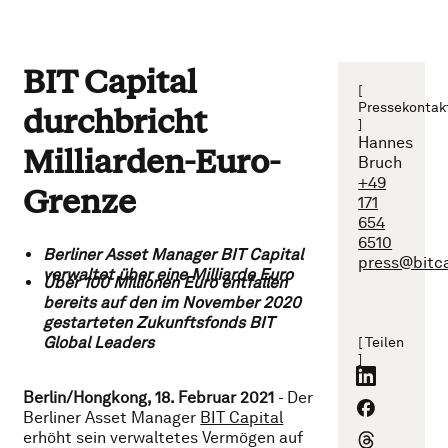
BIT Capital
[
Pressekontak
durchbricht
]
Hannes
Milliarden-Euro-
Bruch
+49
Grenze
171
654
6510
Berliner Asset Manager BIT Capital
press@bitc
verwaltet über eine Milliarde Euro
Über 100 Millionen Euro entfallen
bereits auf den im November 2020
gestarteten Zukunftsfonds BIT
Global Leaders
[ Teilen
]
Berlin/Hongkong, 18. Februar 2021
- Der
Berliner Asset Manager
BIT Capital
erhöht sein verwaltetes Vermögen auf