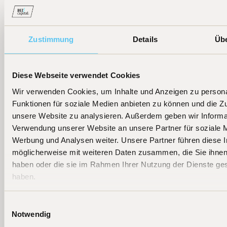
Weitere aktuelle News
Zustimmung
Details
Üb
[
06.08.2026
]
[
25.07.2026
]
[
23.07.202
Podcast
Presse
Presse
Diese Webseite verwendet Cookies
Fondsmanager
TiAM
Handelsblatt
Wir verwenden Cookies, um Inhalte und Anzeigen zu persona
Beckers:
Fundresearch
"Diese Tech-
Funktionen für soziale Medien anbieten zu können und die Zug
Flaggschiff-
"KI ist keine
Fonds haben
unsere Website zu analysieren. Außerdem geben wir Informat
Fonds jetzt als
Blase"
am besten
Verwendung unserer Website an unsere Partner für soziale 
ETF
performt"
Werbung und Analysen weiter. Unsere Partner führen diese 
möglicherweise mit weiteren Daten zusammen, die Sie ihnen 
Mehr erfahren
Mehr erfahren
Mehr erfahren
haben oder die sie im Rahmen Ihrer Nutzung der Dienste g
haben.
Einwilligungsauswahl
Notwendig