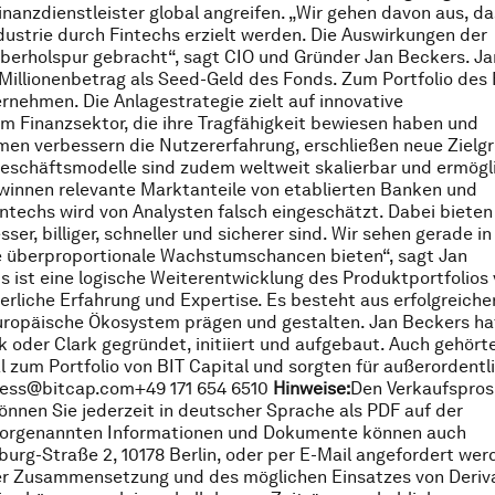
inanzdienstleister global angreifen. „Wir gehen davon aus, d
ustrie durch Fintechs erzielt werden. Die Auswirkungen der
berholspur gebracht“, sagt CIO und Gründer Jan Beckers. Ja
 Millionenbetrag als Seed-Geld des Fonds. Zum Portfolio des 
rnehmen. Die Anlagestrategie zielt auf innovative
m Finanzsektor, die ihre Tragfähigkeit bewiesen haben und
hmen verbessern die Nutzererfahrung, erschließen neue Zielg
Geschäftsmodelle sind zudem weltweit skalierbar und ermögl
winnen relevante Marktanteile von etablierten Banken und
intechs wird von Analysten falsch eingeschätzt. Dabei bieten
r, billiger, schneller und sicherer sind. Wir sehen gerade i
e überproportionale Wachstumschancen bieten“, sagt Jan
 ist eine logische Weiterentwicklung des Produktportfolios
erliche Erfahrung und Expertise. Es besteht aus erfolgreiche
europäische Ökosystem prägen und gestalten. Jan Beckers ha
k oder Clark gegründet, initiiert und aufgebaut. Auch gehört
l zum Portfolio von BIT Capital und sorgten für außerordentl
ess@bitcap.com+49 171 654 6510
Hinweise:
Den Verkaufspro
nnen Sie jederzeit in deutscher Sprache als PDF auf der
 vorgenannten Informationen und Dokumente können auch
urg-Straße 2, 10178 Berlin, oder per E-Mail angefordert wer
hrer Zusammensetzung und des möglichen Einsatzes von Deriv