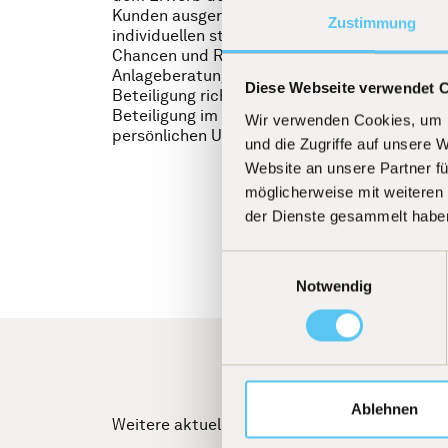
Kunden ausgerichtete Anlageempfehlung, insb
Zustimmung
individuellen steuerlichen Situation und unt
Chancen und Risiken, erfolgt ausdrücklich nic
Anlageberatung, die BIT Capital GmbH ansons
Diese Webseite verwendet 
Beteiligung richtet sich an natürliche Person
Beteiligung im Privatvermögen halten. Die st
Wir verwenden Cookies, um I
persönlichen Umständen ab und können sich
und die Zugriffe auf unsere 
Website an unsere Partner fü
möglicherweise mit weiteren
der Dienste gesammelt habe
Einwilligungsauswahl
Notwendig
Ablehnen
Weitere aktuelle News