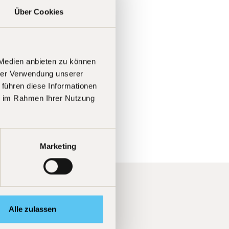
er
Über Cookies
gen,
 die
 Medien anbieten zu können
hrer Verwendung unserer
 führen diese Informationen
ie im Rahmen Ihrer Nutzung
Marketing
Alle zulassen