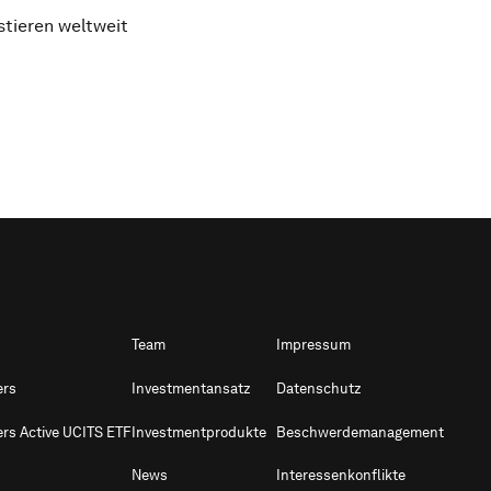
stieren weltweit
Team
Impressum
ers
Investmentansatz
Datenschutz
ers Active UCITS ETF
Investmentprodukte
Beschwerdemanagement
News
Interessenkonflikte