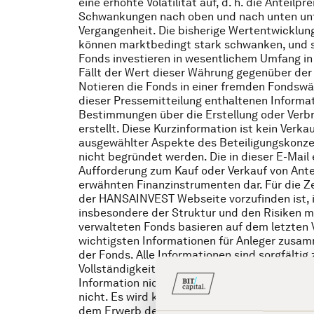
eine erhöhte Volatilität auf, d. h. die Anteil
Schwankungen nach oben und nach unten unte
Vergangenheit. Die bisherige Wertentwicklung
können marktbedingt stark schwanken, und so
Fonds investieren in wesentlichem Umfang i
Fällt der Wert dieser Währung gegenüber der
Notieren die Fonds in einer fremden Fondswäh
dieser Pressemitteilung enthaltenen Informa
Bestimmungen über die Erstellung oder Verb
erstellt. Diese Kurzinformation ist kein Ver
ausgewählter Aspekte des Beteiligungskonzep
nicht begründet werden. Die in dieser E-Mail
Aufforderung zum Kauf oder Verkauf von Ante
erwähnten Finanzinstrumenten dar. Für die Ze
der HANSAINVEST Webseite vorzufinden ist, in
insbesondere der Struktur und den Risiken ma
verwalteten Fonds basieren auf dem letzte
wichtigsten Informationen für Anleger zusam
der Fonds. Alle Informationen sind sorgfält
Vollständigkeit und sind absolut unverbindli
Information nicht als Rechtsberatung, Steu
nicht. Es wird keine Haftung für die Inhalte,
dem Erwerb des Beteiligungskonzepts ergebe