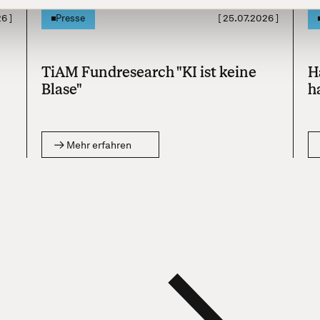
26
]
[
25.07.2026
]
Presse
TiAM Fundresearch "KI ist keine
H
Blase"
h
Mehr erfahren