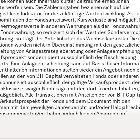
preise können auch innerhalb kurzer Zeiträume erheblichen
rworfen sein. Die Zahlenangaben beziehen sich auf die
 ist kein Indikator für die zukünftige Wertentwicklung. Akti
mit auch der Fondsanteilswert. Kursverluste sind möglich. 
n Vermögenswerte in anderen Währungen als der Fondswähru
 Fondswährung, so reduziert sich der Wert des Sondervermö
rung, so trägt der Anteilinhaber das Wechselkursrisiko.Die i
tionen wurden nicht in Übereinstimmung mit den gesetzlich
reitung von Anlagestrategieberatung oder Anlageempfehlun
kaufsprospekt sondern dient ausschließlich der Beschreibung
ts. Eine Anlageentscheidung kann auf Basis dieser Informa
 enthaltenen Informationen stellen weder ein Angebot noch e
ilen an den von BIT Capital verwalteten Fonds oder anderen
ichnung ist ausschließlich der gültige Verkaufsprospekt, der
klusive etwaiger Nachträge mit den dort fixierten Inhalten,
ßgeblich. Alle Transaktionen mit Anteilen der von BIT Capit
n Verkaufsprospekt der Fonds und dem Dokument mit den
men mit dem jeweiligen Jahresbericht und/oder Halbjahresb
ig zusammengetragen, haben jedoch keinen Anspruch auf
ch sowie ohne Gewähr. Des Weiteren dient die Bereitstellung 
erberatung oder wertpapierbezogene Beratung und ersetzt d
 welche sich aus dem Verkaufsprospekt bzw. Risiken, die sich 
n, übernommen. Eine an den persönlichen Verhältnissen des