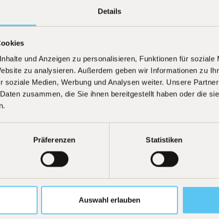
esondere in der Form einer individuellen Anlageberatung, d
Details
er Einbeziehung allgemeiner sowie objektspezifischer Grundla
ht. Die hier bereitgestellten Informationen ersetzen keine
ten vor jeder Anlagetransaktion ausdrücklich empfiehlt. Die
Cookies
en, die in Deutschland unbeschränkt steuerpflichtig sind und
euerlichen Auswirkungen für einen Anleger hängen von seinen
nhalte und Anzeigen zu personalisieren, Funktionen für soziale
 ändern.
Website zu analysieren. Außerdem geben wir Informationen zu I
r soziale Medien, Werbung und Analysen weiter. Unsere Partner
 Daten zusammen, die Sie ihnen bereitgestellt haben oder die s
n.
Präferenzen
Statistiken
Auswahl erlauben