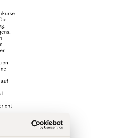
enkurse
Die
ng.
gens.
n
en
gen
tion
ine
 auf
al
ericht
der
iese
aus