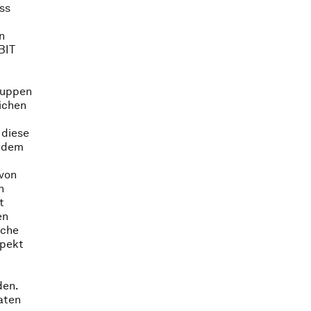
ass
n
BIT
ruppen
ichen
 diese
n dem
 von
n
t
en
iche
spekt
den.
aten