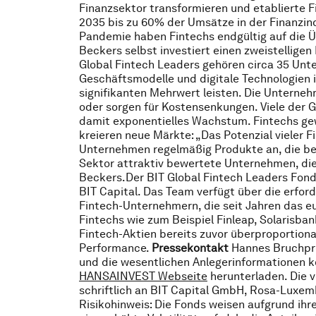
Finanzsektor transformieren und etablierte F
2035 bis zu 60% der Umsätze in der Finanzind
Pandemie haben Fintechs endgültig auf die Ü
Beckers selbst investiert einen zweistelligen
Global Fintech Leaders gehören circa 35 Unte
Geschäftsmodelle und digitale Technologien i
signifikanten Mehrwert leisten. Die Unterne
oder sorgen für Kostensenkungen. Viele der 
damit exponentielles Wachstum. Fintechs ge
kreieren neue Märkte: „Das Potenzial vieler F
Unternehmen regelmäßig Produkte an, die besse
Sektor attraktiv bewertete Unternehmen, di
Beckers.Der BIT Global Fintech Leaders Fonds
BIT Capital. Das Team verfügt über die erford
Fintech-Unternehmern, die seit Jahren das 
Fintechs wie zum Beispiel Finleap, Solarisban
Fintech-Aktien bereits zuvor überproportiona
Performance.
Pressekontakt
Hannes Bruchpr
und die wesentlichen Anlegerinformationen kö
HANSAINVEST Webseite
herunterladen. Die
schriftlich an BIT Capital GmbH, Rosa-Luxemb
Risikohinweis: Die Fonds weisen aufgrund i