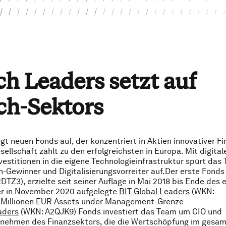
ch Leaders setzt auf
ch-Sektors
gt neuen Fonds auf, der konzentriert in Aktien innovativer Fi
ellschaft zählt zu den erfolgreichsten in Europa. Mit digital
titionen in die eigene Technologieinfrastruktur spürt das
-Gewinner und Digitalisierungsvorreiter auf.Der erste Fonds
TZ3), erzielte seit seiner Auflage in Mai 2018 bis Ende des 
Der in November 2020 aufgelegte
BIT Global Leaders
(WKN:
0 Millionen EUR Assets under Management-Grenze
aders
(WKN: A2QJK9) Fonds investiert das Team um CIO und
ernehmen des Finanzsektors, die die Wertschöpfung im gesa