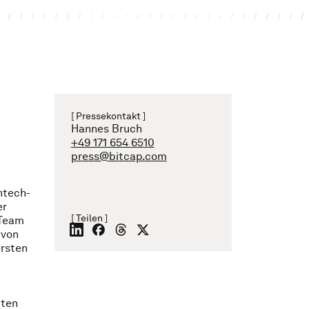
[ Pressekontakt ]
Hannes Bruch
+49 171 654 6510
press@bitcap.com
ntech-
er
[ Teilen ]
 Team
 von
ersten
mten