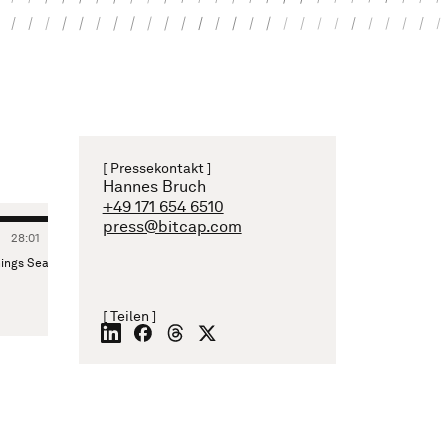
[ Pressekontakt ]
Hannes Bruch
+49 171 654 6510
press@bitcap.com
28
:
01
eason für Big Techs – wieso bleibt Apple die Ausnahme?
[ Teilen ]