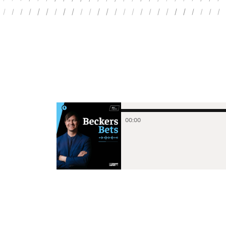
00
:
00