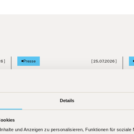
26
]
[
25.07.2026
]
Presse
TiAM Fundresearch "KI ist keine
H
Blase"
h
Details
Mehr erfahren
Cookies
nhalte und Anzeigen zu personalisieren, Funktionen für soziale