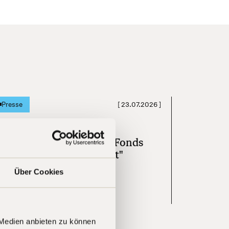
[
23.07.2026
]
Presse
andelsblatt "Diese Tech-Fonds
aben am besten performt"
Über Cookies
Mehr erfahren
 Medien anbieten zu können