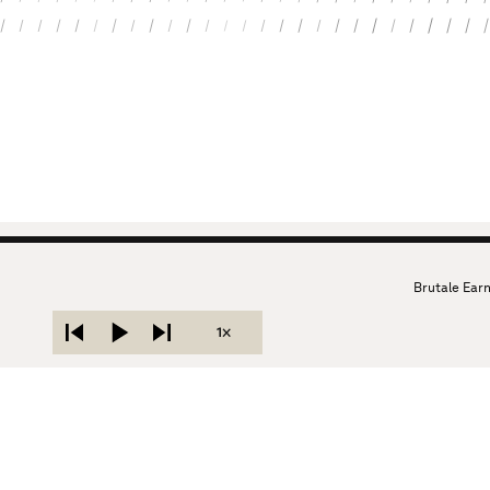
Brutale Earnings S
1×