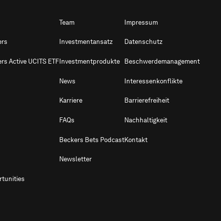
Team
Impressum
ers
Investmentansatz
Datenschutz
ers Active UCITS ETF
Investmentprodukte
Beschwerdemanagement
News
Interessenkonflikte
Karriere
Barrierefreiheit
FAQs
Nachhaltigkeit
Beckers Bets Podcast
Kontakt
Newsletter
tunities