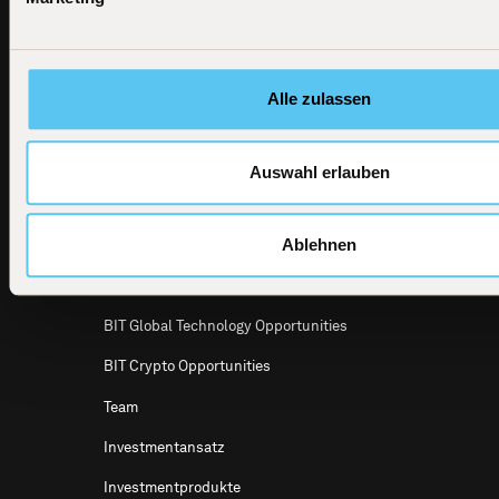
News
BIT Global Technology Leaders
BIT Capital
GmbH
Dircksenstraße
BIT Global Technology Leaders Active
4
UCITS ETF
Alle zulassen
10179 Berlin
E-Mail
BIT Global Crypto Leaders
info@bitcap.com
BIT Defensive Growth
Auswahl erlauben
BIT Global Multi Asset
Ablehnen
BIT Global Leaders
BIT Aggressive Growth
BIT Global Technology Opportunities
BIT Crypto Opportunities
Team
Investmentansatz
Investmentprodukte