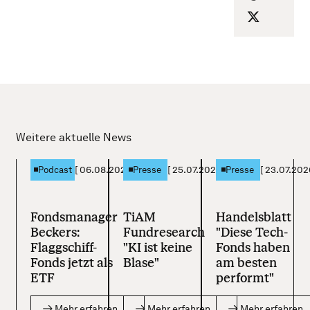
Weitere aktuelle News
[
06.08.2026
]
[
25.07.2026
]
[
23.07.202
Podcast
Presse
Presse
Fondsmanager
TiAM
Handelsblatt
Beckers:
Fundresearch
"Diese Tech-
Flaggschiff-
"KI ist keine
Fonds haben
Fonds jetzt als
Blase"
am besten
ETF
performt"
Mehr erfahren
Mehr erfahren
Mehr erfahren