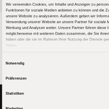
Wir verwenden Cookies, um Inhalte und Anzeigen zu persona
Funktionen für soziale Medien anbieten zu können und die Zug
unsere Website zu analysieren. Außerdem geben wir Informat
Verwendung unserer Website an unsere Partner für soziale 
Werbung und Analysen weiter. Unsere Partner führen diese 
Bleiben Sie auf dem
möglicherweise mit weiteren Daten zusammen, die Sie ihnen 
Laufenden
haben oder die sie im Rahmen Ihrer Nutzung der Dienste g
haben.
Die Aktien- und Crypto-Fonds von BIT Capital
investieren weltweit in die Technologiefuhrer von
morgen.
Einwilligungsauswahl
Notwendig
Präferenzen
Footer
Statistiken
BIT
Alle Investmentprodukte
Capital
Marketing