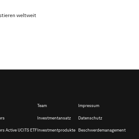
stieren weltweit
Team
Impressum
ers
Investmentansatz
Datenschutz
ers Active UCITS ETF
Investmentprodukte
Beschwerdemanagement