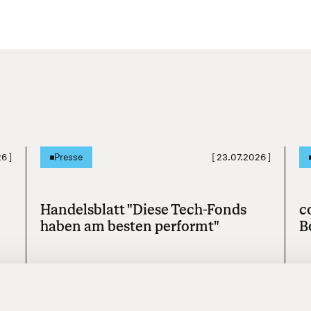
26
]
[
23.07.2026
]
Presse
Handelsblatt "Diese Tech-Fonds
c
haben am besten performt"
B
Mehr erfahren