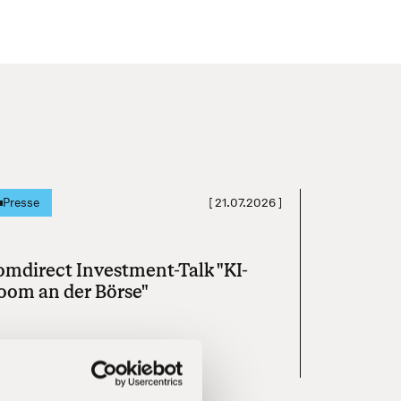
[
21.07.2026
]
Presse
omdirect Investment-Talk "KI-
oom an der Börse"
Mehr erfahren