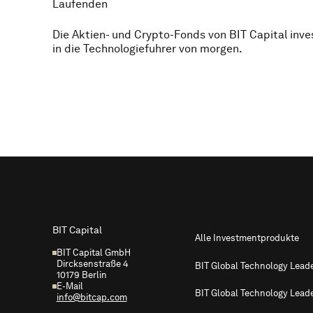
Laufenden
Die Aktien- und Crypto-Fonds von BIT Capital inve
in die Technologiefuhrer von morgen.
Footer
BIT Capital
Alle Investmentprodukte
BIT Capital GmbH
Dircksenstraße 4
BIT Global Technology Lead
10179 Berlin
E-Mail
BIT Global Technology Lead
info@bitcap.com