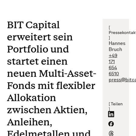
BIT Capital
[
Pressekontak
erweitert sein
]
Hannes
Portfolio und
Bruch
+49
startet einen
171
654
neuen Multi-Asset-
6510
press@bitc
Fonds mit flexibler
Allokation
[ Teilen
zwischen Aktien,
]
Anleihen,
Edelmetallen und