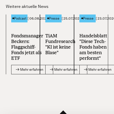
Weitere aktuelle News
[
06.08.2026
]
[
25.07.2026
]
[
23.07.202
Podcast
Presse
Presse
Fondsmanager
TiAM
Handelsblatt
Beckers:
Fundresearch
"Diese Tech-
Flaggschiff-
"KI ist keine
Fonds haben
Fonds jetzt als
Blase"
am besten
ETF
performt"
Mehr erfahren
Mehr erfahren
Mehr erfahren