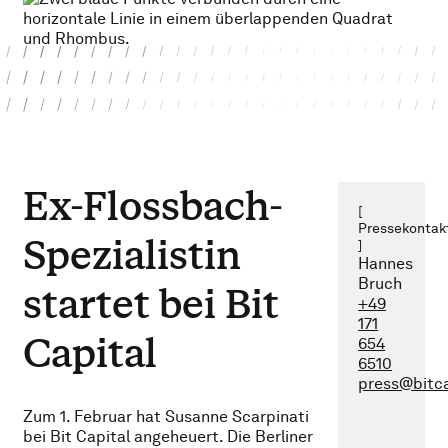
Ex-Flossbach-
[
Pressekontak
Spezialistin
]
Hannes
Bruch
startet bei Bit
+49
171
Capital
654
6510
press@bitc
Zum 1. Februar hat Susanne Scarpinati
bei Bit Capital angeheuert. Die Berliner