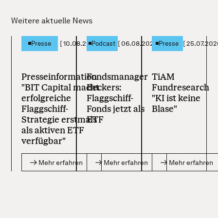
Weitere aktuelle News
[
10.08.2026
]
[
06.08.2026
]
[
25.07.202
Presse
Podcast
Presse
Presseinformation
Fondsmanager
TiAM
"BIT Capital macht
Beckers:
Fundresearch
erfolgreiche
Flaggschiff-
"KI ist keine
Flaggschiff-
Fonds jetzt als
Blase"
Strategie erstmals
ETF
als aktiven ETF
verfügbar"
Mehr erfahren
Mehr erfahren
Mehr erfahren