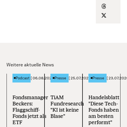
Weitere aktuelle News
[
06.08.2026
]
[
25.07.2026
]
[
23.07.202
Podcast
Presse
Presse
Fondsmanager
TiAM
Handelsblatt
Beckers:
Fundresearch
"Diese Tech-
Flaggschiff-
"KI ist keine
Fonds haben
Fonds jetzt als
Blase"
am besten
ETF
performt"