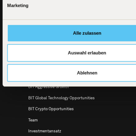
BIT
Alle Investmentprodukte
Marketing
Capital
News
BIT Global Technology Leaders
BIT Capital
GmbH
Dircksenstraße
BIT Global Technology Leaders Active
4
UCITS ETF
Alle zulassen
10179 Berlin
E-Mail
BIT Global Crypto Leaders
info@bitcap.com
Auswahl erlauben
BIT Defensive Growth
BIT Global Multi Asset
Ablehnen
BIT Global Leaders
BIT Aggressive Growth
BIT Global Technology Opportunities
BIT Crypto Opportunities
Team
Investmentansatz