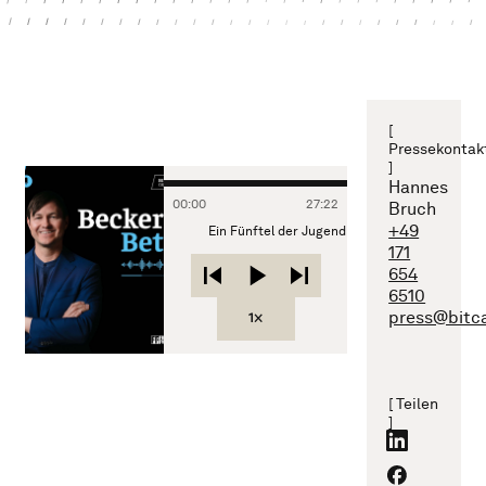
[
Pressekontak
]
Hannes
00
:
00
27
:
22
Bruch
+49
Ein Fünftel der Jugend arbeitslos und sinkendes
171
654
6510
press@bitc
1×
[ Teilen
]