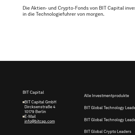
Die Aktien- und Crypto-Fonds von BIT Capital inve
in die Technologiefuhrer von morgen.
Footer
BIT Capital
Alle Investmentprodukte
BIT Capital GmbH
Dircksenstraße 4
BIT Global Technology Lead
10179 Berlin
E-Mail
BIT Global Technology Lead
info@bitcap.com
BIT Global Crypto Leaders