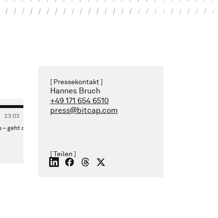
[ Pressekontakt ]
Hannes Bruch
+49 171 654 6510
press@bitcap.com
23
:
03
 die KI-Wette von Duolingo auf?
[ Teilen ]