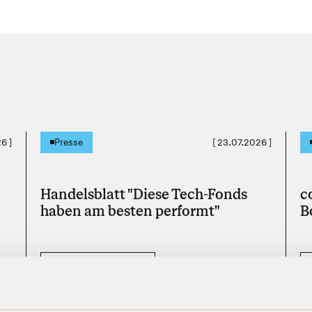
26
]
[
23.07.2026
]
Presse
Handelsblatt "Diese Tech-Fonds
c
haben am besten performt"
B
Mehr erfahren