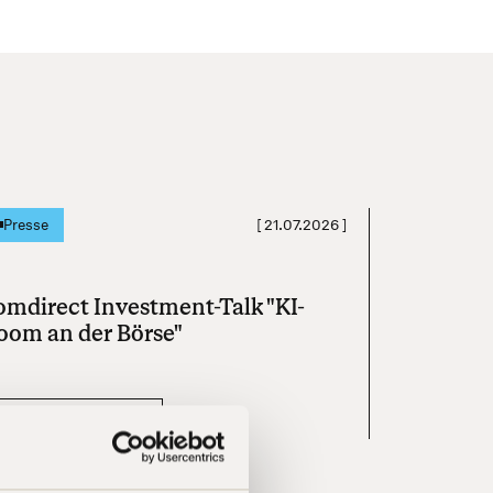
[
21.07.2026
]
Presse
omdirect Investment-Talk "KI-
oom an der Börse"
Mehr erfahren