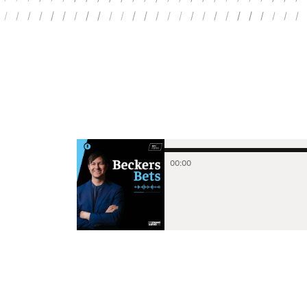
00
:
00