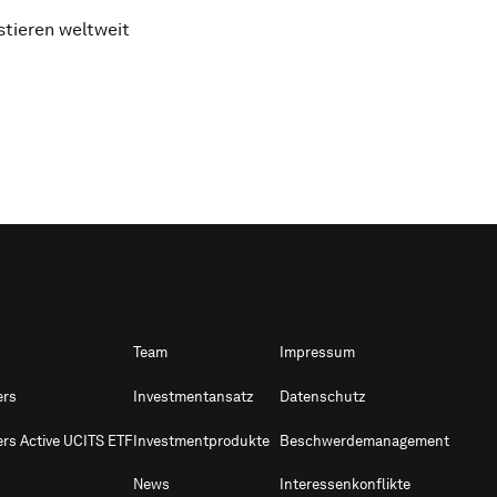
stieren weltweit
Team
Impressum
ers
Investmentansatz
Datenschutz
ers Active UCITS ETF
Investmentprodukte
Beschwerdemanagement
News
Interessenkonflikte