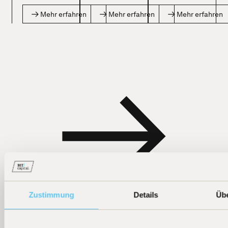
Mehr erfahren
Mehr erfahren
Mehr erfahren
Zustimmung
Details
Üb
Weitere News