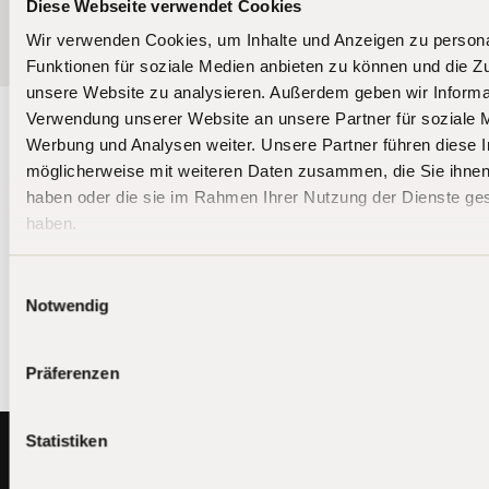
Diese Webseite verwendet Cookies
Wir verwenden Cookies, um Inhalte und Anzeigen zu persona
Funktionen für soziale Medien anbieten zu können und die Zug
unsere Website zu analysieren. Außerdem geben wir Informat
Verwendung unserer Website an unsere Partner für soziale 
Werbung und Analysen weiter. Unsere Partner führen diese 
Bleiben Sie auf dem
möglicherweise mit weiteren Daten zusammen, die Sie ihnen 
Laufenden
haben oder die sie im Rahmen Ihrer Nutzung der Dienste g
haben.
Die Aktien- und Crypto-Fonds von BIT Capital
investieren weltweit in die Technologiefuhrer von
morgen.
Einwilligungsauswahl
Notwendig
Präferenzen
Footer
Statistiken