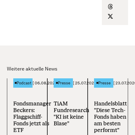
Weitere aktuelle News
[
06.08.2026
]
[
25.07.2026
]
[
23.07.202
Podcast
Presse
Presse
Fondsmanager
TiAM
Handelsblatt
Beckers:
Fundresearch
"Diese Tech-
Flaggschiff-
"KI ist keine
Fonds haben
Fonds jetzt als
Blase"
am besten
ETF
performt"