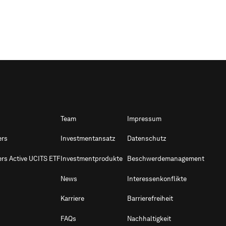
Team
Impressum
ers
Investmentansatz
Datenschutz
ers Active UCITS ETF
Investmentprodukte
Beschwerdemanagement
News
Interessenkonflikte
Karriere
Barrierefreiheit
FAQs
Nachhaltigkeit