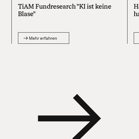
TiAM Fundresearch "KI ist keine
H
Blase"
h
Mehr erfahren