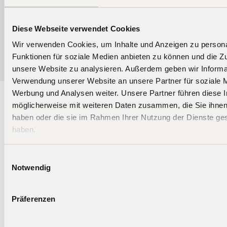
Diese Webseite verwendet Cookies
Weitere News
Wir verwenden Cookies, um Inhalte und Anzeigen zu persona
Funktionen für soziale Medien anbieten zu können und die Zug
unsere Website zu analysieren. Außerdem geben wir Informat
Verwendung unserer Website an unsere Partner für soziale 
Werbung und Analysen weiter. Unsere Partner führen diese 
möglicherweise mit weiteren Daten zusammen, die Sie ihnen 
haben oder die sie im Rahmen Ihrer Nutzung der Dienste g
Bleiben Sie auf dem
haben.
Laufenden
Die Aktien- und Crypto-Fonds von BIT Capital
Einwilligungsauswahl
investieren weltweit in die Technologiefuhrer von
Notwendig
morgen.
Präferenzen