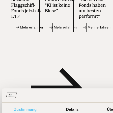
Flaggschiff-
"KI ist keine
Fonds haben
Fonds jetzt als
Blase"
am besten
ETF
performt"
Mehr erfahren
Mehr erfahren
Mehr erfahren
Zustimmung
Details
Üb