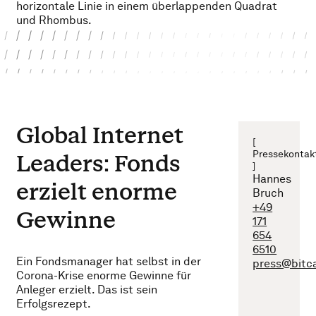
Global Internet
[
Pressekontak
Leaders: Fonds
]
Hannes
erzielt enorme
Bruch
+49
Gewinne
171
654
6510
Ein Fondsmanager hat selbst in der
press@bitc
Corona-Krise enorme Gewinne für
Anleger erzielt. Das ist sein
Erfolgsrezept.