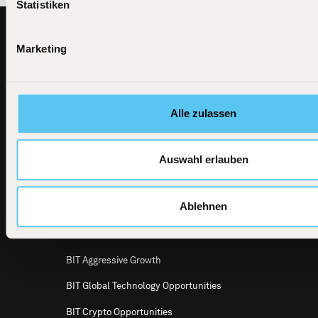
Statistiken
Footer
Marketing
BIT
Alle Investmentprodukte
Capital
News
BIT Global Technology Leaders
BIT Capital
GmbH
Alle zulassen
Dircksenstraße
BIT Global Technology Leaders Active
4
UCITS ETF
10179 Berlin
E-Mail
BIT Global Crypto Leaders
Auswahl erlauben
info@bitcap.com
BIT Defensive Growth
Ablehnen
BIT Global Multi Asset
BIT Global Leaders
BIT Aggressive Growth
BIT Global Technology Opportunities
BIT Crypto Opportunities