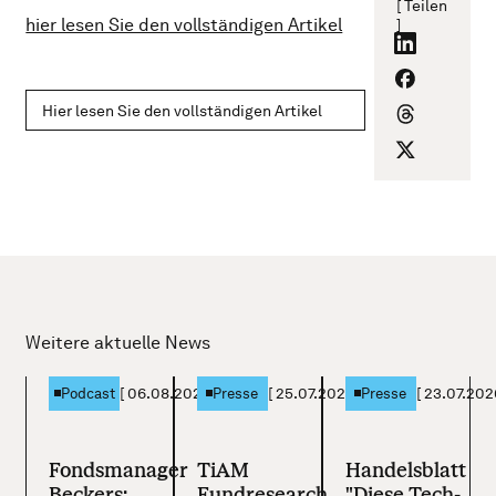
[ Teilen
hier lesen Sie den vollständigen Artikel
]
Hier lesen Sie den vollständigen Artikel
Weitere aktuelle News
[
06.08.2026
]
[
25.07.2026
]
[
23.07.202
Podcast
Presse
Presse
Fondsmanager
TiAM
Handelsblatt
Beckers:
Fundresearch
"Diese Tech-