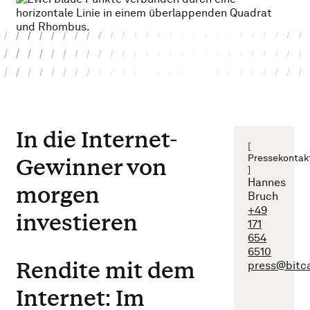
In die Internet-
[
Pressekontak
Gewinner von
]
Hannes
morgen
Bruch
+49
investieren
171
654
6510
Rendite mit dem
press@bitc
Internet: Im