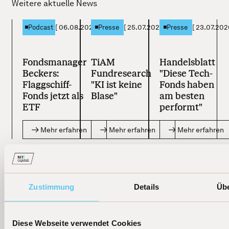
Weitere aktuelle News
[
06.08.2026
]
[
25.07.2026
]
[
23.07.202
Podcast
Presse
Presse
Fondsmanager
TiAM
Handelsblatt
Beckers:
Fundresearch
"Diese Tech-
Flaggschiff-
"KI ist keine
Fonds haben
Fonds jetzt als
Blase"
am besten
ETF
performt"
Mehr erfahren
Mehr erfahren
Mehr erfahren
Zustimmung
Details
Üb
Diese Webseite verwendet Cookies