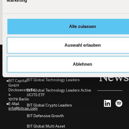
Marketing
investieren weltweit in die Technologiefuhrer von
morgen.
Alle zulassen
Auswahl erlauben
Footer
Ablehnen
BIT
Alle Investmentprodukte
Capital
News
BIT Global Technology Leaders
BIT Capital
GmbH
Dircksenstraße
BIT Global Technology Leaders Active
4
UCITS ETF
10179 Berlin
E-Mail
BIT Global Crypto Leaders
info@bitcap.com
BIT Defensive Growth
BIT Global Multi Asset