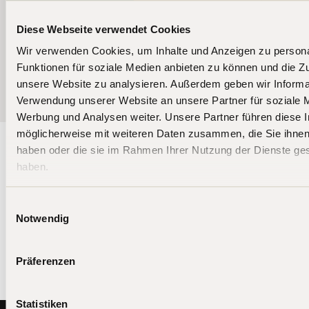
Diese Webseite verwendet Cookies
Wir verwenden Cookies, um Inhalte und Anzeigen zu persona
More news
Funktionen für soziale Medien anbieten zu können und die Zug
unsere Website zu analysieren. Außerdem geben wir Informat
Verwendung unserer Website an unsere Partner für soziale 
Werbung und Analysen weiter. Unsere Partner führen diese 
möglicherweise mit weiteren Daten zusammen, die Sie ihnen 
haben oder die sie im Rahmen Ihrer Nutzung der Dienste g
haben.
Stay up to date
BIT Capital's equity and crypto funds invest globally
Einwilligungsauswahl
in tomorrow's technology leaders.
Notwendig
Präferenzen
Statistiken