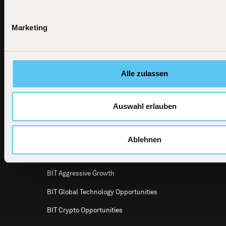
Footer
Marketing
BIT
All investment products
Capital
News
BIT Global Technology Leaders
BIT Capital
GmbH
Alle zulassen
Dircksenstraße
BIT Global Technology Leaders Active
4
UCITS ETF
10179 Berlin
Email
BIT Global Crypto Leaders
info@bitcap.com
Auswahl erlauben
BIT Defensive Growth
BIT Global Multi Asset
Ablehnen
BIT Global Leaders
BIT Aggressive Growth
BIT Global Technology Opportunities
BIT Crypto Opportunities