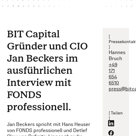
BIT Capital
[
Pressekontak
Gründer und CIO
]
Hannes
Jan Beckers im
Bruch
+49
ausführlichen
171
654
Interview mit
6510
press@bitc
FONDS
professionell.
[ Teilen
]
Jan Beckers spricht mit Hans Heuser
von FONDS professionell und Detlef