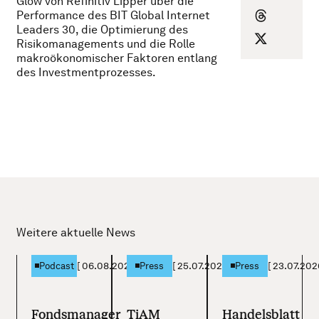
Glow von Refinitiv Lipper über die
Performance des BIT Global Internet
Leaders 30, die Optimierung des
Risikomanagements und die Rolle
makroökonomischer Faktoren entlang
des Investmentprozesses.
Weitere aktuelle News
[
06.08.2026
]
[
25.07.2026
]
[
23.07.202
Podcast
Press
Press
Fondsmanager
TiAM
Handelsblatt