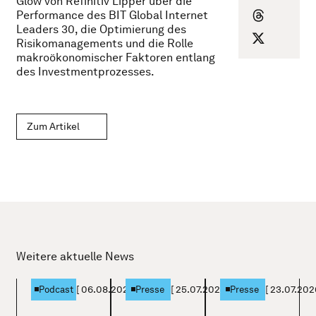
Glow von Refinitiv Lipper über die
Performance des BIT Global Internet
Leaders 30, die Optimierung des
Risikomanagements und die Rolle
makroökonomischer Faktoren entlang
des Investmentprozesses.
Zum Artikel
Weitere aktuelle News
[
06.08.2026
]
[
25.07.2026
]
[
23.07.202
Podcast
Presse
Presse