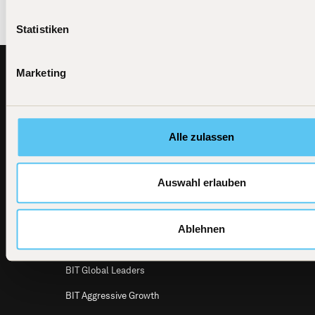
Statistiken
Footer
Marketing
BIT
Alle Investmentprodukte
Capital
News
BIT Global Technology Leaders
BIT Capital
Alle zulassen
GmbH
Dircksenstraße
BIT Global Technology Leaders Active
4
UCITS ETF
10179 Berlin
Auswahl erlauben
E-Mail
BIT Global Crypto Leaders
info@bitcap.com
BIT Defensive Growth
Ablehnen
BIT Global Multi Asset
BIT Global Leaders
BIT Aggressive Growth