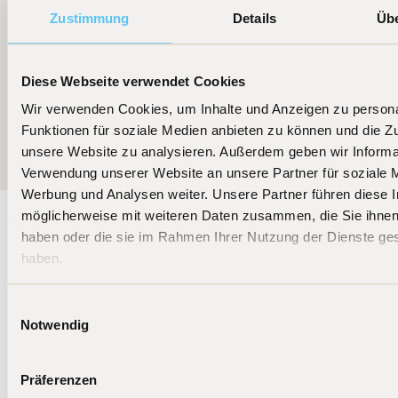
Zustimmung
Details
Üb
Diese Webseite verwendet Cookies
Wir verwenden Cookies, um Inhalte und Anzeigen zu persona
Weitere News
Funktionen für soziale Medien anbieten zu können und die Zug
unsere Website zu analysieren. Außerdem geben wir Informat
Verwendung unserer Website an unsere Partner für soziale 
Werbung und Analysen weiter. Unsere Partner führen diese 
möglicherweise mit weiteren Daten zusammen, die Sie ihnen 
haben oder die sie im Rahmen Ihrer Nutzung der Dienste g
haben.
Bleiben Sie auf dem
Laufenden
Einwilligungsauswahl
Die Aktien- und Crypto-Fonds von BIT Capital
Notwendig
investieren weltweit in die Technologiefuhrer von
morgen.
Präferenzen