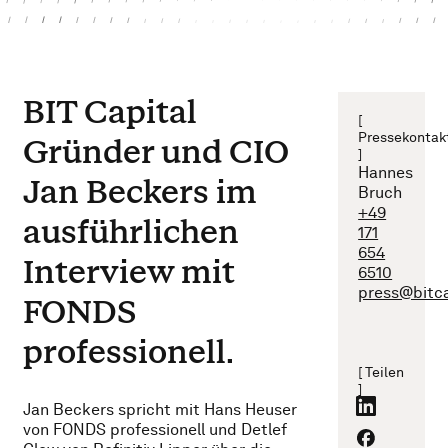
BIT Capital
[
Pressekontak
Gründer und CIO
]
Hannes
Jan Beckers im
Bruch
+49
ausführlichen
171
654
Interview mit
6510
press@bitc
FONDS
professionell.
[ Teilen
]
Jan Beckers spricht mit Hans Heuser
von FONDS professionell und Detlef