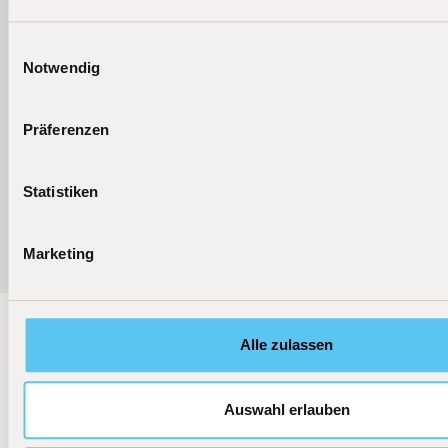
Einwilligungsauswahl
Notwendig
Präferenzen
Statistiken
More news
Marketing
Alle zulassen
Stay up to date
Auswahl erlauben
BIT Capital's equity and crypto funds invest globally
in tomorrow's technology leaders.