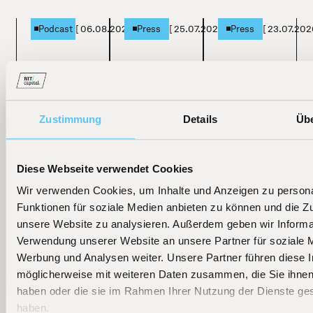
[
06.08.2026
]
[
25.07.2026
]
[
23.07.202
Podcast
Press
Press
Fondsmanager
TiAM
Handelsblatt
Beckers:
Fundresearch
"Diese Tech-
Flaggschiff-
"KI ist keine
Fonds haben
Zustimmung
Details
Üb
Fonds jetzt als
Blase"
am besten
ETF
performt"
Diese Webseite verwendet Cookies
Learn more
Learn more
Learn more
Wir verwenden Cookies, um Inhalte und Anzeigen zu persona
Funktionen für soziale Medien anbieten zu können und die Zug
unsere Website zu analysieren. Außerdem geben wir Informat
Verwendung unserer Website an unsere Partner für soziale 
Werbung und Analysen weiter. Unsere Partner führen diese 
möglicherweise mit weiteren Daten zusammen, die Sie ihnen 
haben oder die sie im Rahmen Ihrer Nutzung der Dienste g
haben.