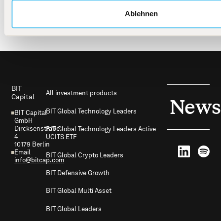
Ablehnen
Footer
BIT
All investment products
Capital
News
BIT Global Technology Leaders
BIT Capital
GmbH
Dircksenstraße
BIT Global Technology Leaders Active
4
UCITS ETF
10179 Berlin
Email
BIT Global Crypto Leaders
info@bitcap.com
BIT Defensive Growth
BIT Global Multi Asset
BIT Global Leaders