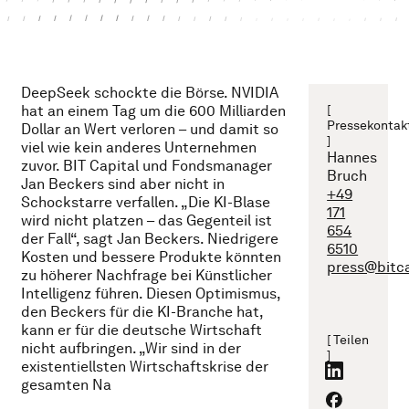
DeepSeek schockte die Börse. NVIDIA
hat an einem Tag um die 600 Milliarden
[
Pressekontak
Dollar an Wert verloren – und damit so
]
viel wie kein anderes Unternehmen
Hannes
zuvor. BIT Capital und Fondsmanager
Bruch
Jan Beckers sind aber nicht in
+49
Schockstarre verfallen. „Die KI-Blase
171
wird nicht platzen – das Gegenteil ist
654
der Fall“, sagt Jan Beckers. Niedrigere
6510
Kosten und bessere Produkte könnten
press@bitc
zu höherer Nachfrage bei Künstlicher
Intelligenz führen. Diesen Optimismus,
den Beckers für die KI-Branche hat,
kann er für die deutsche Wirtschaft
[ Teilen
nicht aufbringen. „Wir sind in der
]
existentiellsten Wirtschaftskrise der
gesamten Na