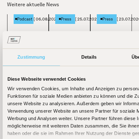
Weitere aktuelle News
[
06.08.2026
]
[
25.07.2026
]
[
23.07.202
Podcast
Press
Press
Fondsmanager
TiAM
Handelsblatt
Beckers:
Fundresearch
"Diese Tech-
Flaggschiff-
"KI ist keine
Fonds haben
Zustimmung
Details
Üb
Fonds jetzt als
Blase"
am besten
ETF
performt"
Diese Webseite verwendet Cookies
Learn more
Learn more
Learn more
Wir verwenden Cookies, um Inhalte und Anzeigen zu persona
Funktionen für soziale Medien anbieten zu können und die Zug
unsere Website zu analysieren. Außerdem geben wir Informat
Verwendung unserer Website an unsere Partner für soziale 
Werbung und Analysen weiter. Unsere Partner führen diese 
möglicherweise mit weiteren Daten zusammen, die Sie ihnen 
haben oder die sie im Rahmen Ihrer Nutzung der Dienste g