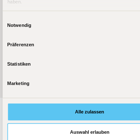
haben.
Einwilligungsauswahl
Notwendig
Präferenzen
Statistiken
More news
Marketing
Alle zulassen
Stay up to date
Auswahl erlauben
BIT Capital's equity and crypto funds invest globally