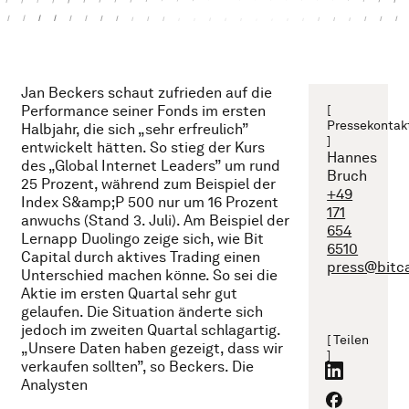
Jan Beckers schaut zufrieden auf die
Performance seiner Fonds im ersten
[
Pressekontak
Halbjahr, die sich „sehr erfreulich”
]
entwickelt hätten. So stieg der Kurs
Hannes
des „Global Internet Leaders” um rund
Bruch
25 Prozent, während zum Beispiel der
+49
Index S&amp;P 500 nur um 16 Prozent
171
anwuchs (Stand 3. Juli). Am Beispiel der
654
Lernapp Duolingo zeige sich, wie Bit
6510
Capital durch aktives Trading einen
press@bitc
Unterschied machen könne. So sei die
Aktie im ersten Quartal sehr gut
gelaufen. Die Situation änderte sich
jedoch im zweiten Quartal schlagartig.
[ Teilen
„Unsere Daten haben gezeigt, dass wir
]
verkaufen sollten”, so Beckers. Die
Analysten