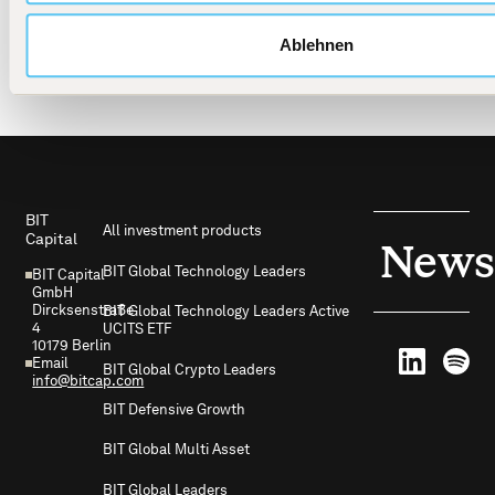
in tomorrow's technology leaders.
Ablehnen
Footer
BIT
All investment products
Capital
News
BIT Global Technology Leaders
BIT Capital
GmbH
Dircksenstraße
BIT Global Technology Leaders Active
4
UCITS ETF
10179 Berlin
Email
BIT Global Crypto Leaders
info@bitcap.com
BIT Defensive Growth
BIT Global Multi Asset
BIT Global Leaders